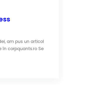
ness
dei, am pus un articol
de în corpquants.ro Se