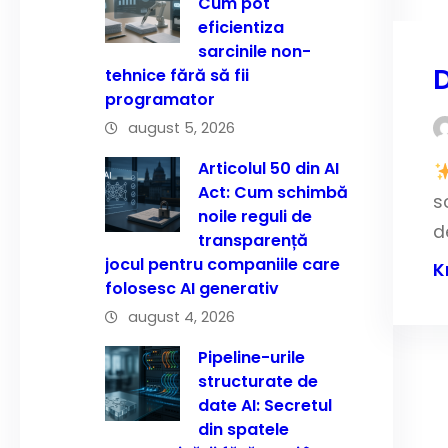
Cum pot
eficientiza
sarcinile non-
D
tehnice fără să fii
programator
august 5, 2026
Articolul 50 din AI
Act: Cum schimbă
s
noile reguli de
d
transparență
jocul pentru companiile care
K
folosesc AI generativ
august 4, 2026
Pipeline-urile
structurate de
date AI: Secretul
din spatele