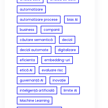
automatizare
automatizare procese
bias AI
business
companii
căutare semantică
decizii
decizii automate
digitalizare
eficienta
embedding-uri
etică AI
evaluare risc
guvernanță AI
inovație
inteligență artificială
limite AI
Machine Learning