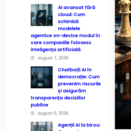
AI avansat fără
cloud: Cum
schimbă
modelele
agentice on-device modul în
care companiile folosesc
inteligența artificială
august 7, 2026
Chatboții AI în
democrație: Cum
prevenim riscurile
și asigurăm
transparența deciziilor
publice
august 6, 2026
Agenții AI la birou: