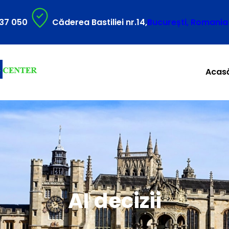
37 050
Căderea Bastiliei nr.14,
București, Romania
Acas
AI decizii