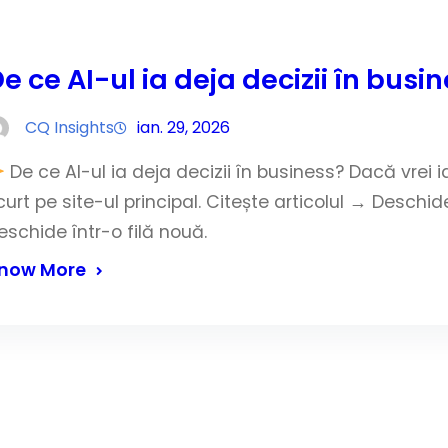
e ce AI-ul ia deja decizii în busi
CQ Insights
ian. 29, 2026
De ce AI-ul ia deja decizii în business? Dacă vrei i
curt pe site-ul principal. Citește articolul → Deschi
eschide într-o filă nouă.
now More