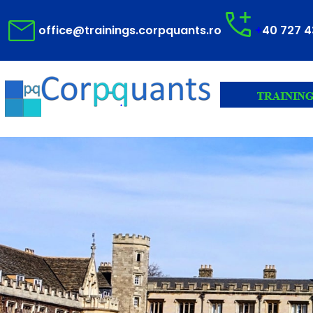
Sari
office@trainings.corpquants.ro
+
40 727 4
la
conținut