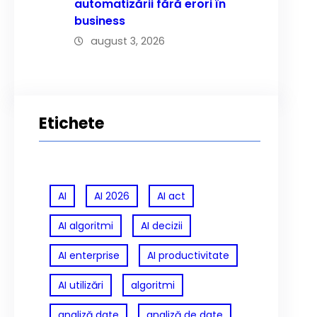
automatizării fără erori în
business
august 3, 2026
Etichete
AI
AI 2026
AI act
AI algoritmi
AI decizii
AI enterprise
AI productivitate
AI utilizări
algoritmi
analiză date
analiză de date