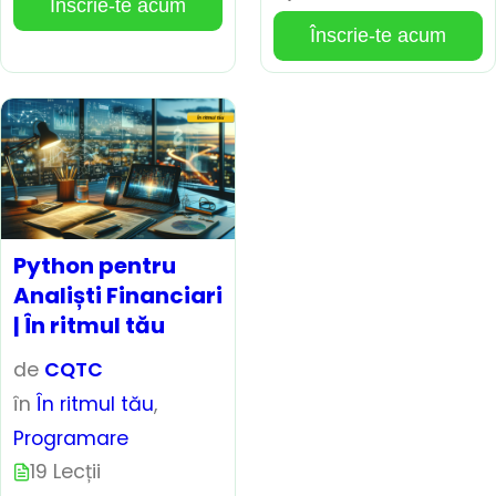
Înscrie-te acum
Înscrie-te acum
Python pentru
Analiști Financiari
| În ritmul tău
de
CQTC
în
În ritmul tău
,
Programare
19 Lecții