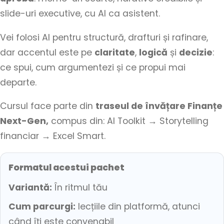
slide-uri executive, cu AI ca asistent.
Vei folosi AI pentru structură, drafturi și rafinare,
dar accentul este pe
claritate
,
logică
și
decizie
:
ce spui, cum argumentezi și ce propui mai
departe.
Cursul face parte din
traseul de învățare Finanțe
Next-Gen,
compus din: AI Toolkit → Storytelling
financiar → Excel Smart.
Formatul acestui pachet
Variantă:
În ritmul tău
Cum parcurgi:
lecțiile din platformă, atunci
când îți este convenabil