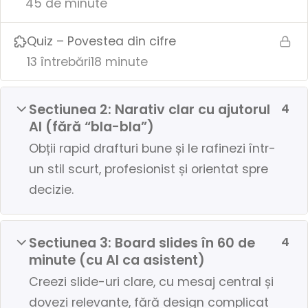
45 de minute
Quiz – Povestea din cifre
13 întrebări
18 minute
Sectiunea 2: Narativ clar cu ajutorul
4
AI (fără “bla-bla”)
Obții rapid drafturi bune și le rafinezi într-
un stil scurt, profesionist și orientat spre
decizie.
Sectiunea 3: Board slides în 60 de
4
minute (cu AI ca asistent)
Creezi slide-uri clare, cu mesaj central și
dovezi relevante, fără design complicat