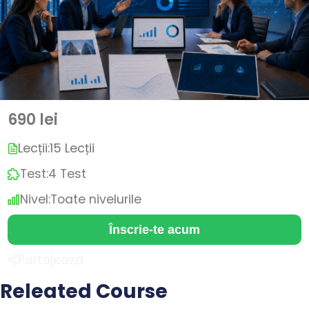
690 lei
Lecții:
15 Lecții
Test:
4 Test
Nivel:
Toate nivelurile
Înscrie-te acum
Partajează
Releated Course