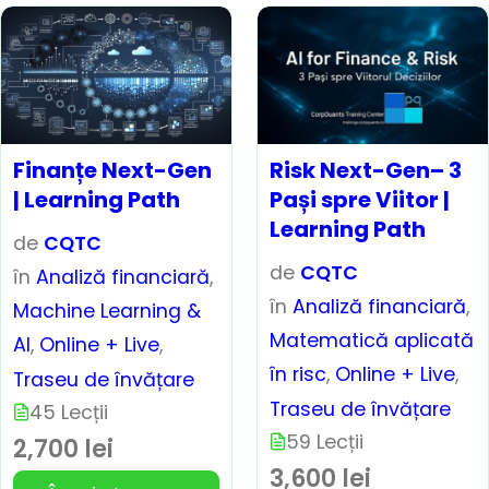
Finanțe Next-Gen
Risk Next-Gen– 3
| Learning Path
Pași spre Viitor |
Learning Path
de
CQTC
de
CQTC
în
Analiză financiară
,
în
Analiză financiară
,
Machine Learning &
Matematică aplicată
AI
,
Online + Live
,
în risc
,
Online + Live
,
Traseu de învățare
Traseu de învățare
45 Lecții
59 Lecții
2,700 lei
3,600 lei