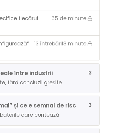
ecifice fiecărui
65 de minute
onfigurează”
13 întrebări
18 minute
ale între industrii
3
te, fără concluzii greșite
mal” și ce e semnal de risc
3
 abaterile care contează