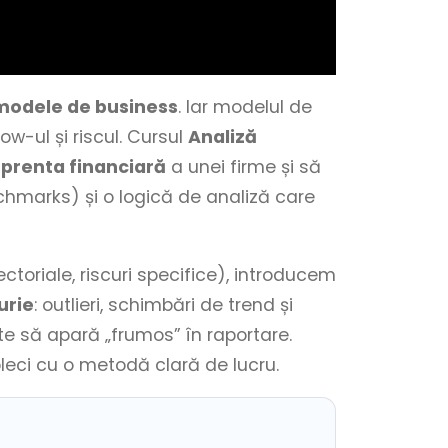
modele de business
. Iar modelul de
ow-ul și riscul. Cursul
Analiză
prenta financiară
a unei firme și să
nchmarks) și o logică de analiză care
toriale, riscuri specifice), introducem
urie
: outlieri, schimbări de trend și
nte să apară „frumos” în raportare.
 pleci cu o metodă clară de lucru.