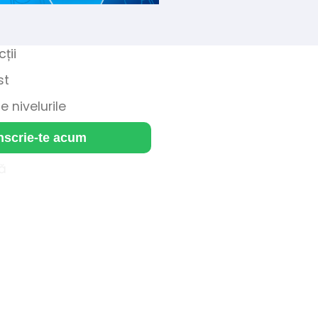
cții
st
e nivelurile
nscrie-te acum
ă