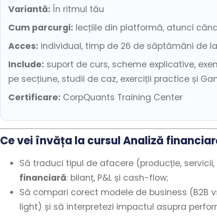
Variantă:
În ritmul tău
Cum parcurgi:
lecțiile din platformă, atunci când
Acces:
individual, timp de 26 de săptămâni de la 
Include:
suport de curs, scheme explicative, exemp
pe secțiune, studii de caz, exerciții practice și G
Certificare:
CorpQuants Training Center
Ce vei învăța la cursul Analiză financiară
Să traduci tipul de afacere (producție, servicii
financiară
: bilanț, P&L și cash-flow;
Să compari corect modele de business (B2B vs.
light) și să interpretezi impactul asupra perform