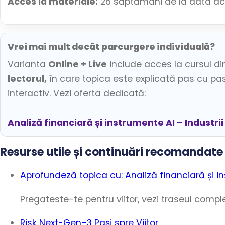
Acces la materiale:
26 săptămâni de la data acti
Vrei mai mult decât parcurgere individuală?
Varianta
Online + Live
include acces la cursul d
lectorul,
în care topica este explicată pas cu pas
interactiv. Vezi oferta dedicată:
Analiză financiară și instrumente AI – Industrii 
Resurse utile și continuări recomandate
Aprofundeză topica cu: Analiză financiară și i
Pregateste-te pentru viitor, vezi traseul comple
Risk Next-Gen–3 Pași spre Viitor