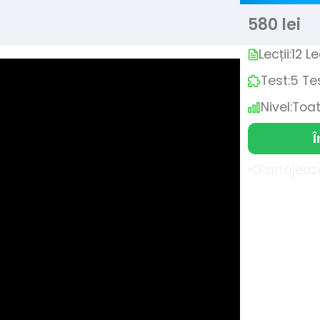
580 lei
Lecții:
12 Le
Test:
5 Te
Nivel:
Toat
Î
Partajeaz