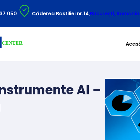
37 050
Căderea Bastiliei nr.14,
București, Romania
Acas
instrumente AI –
u