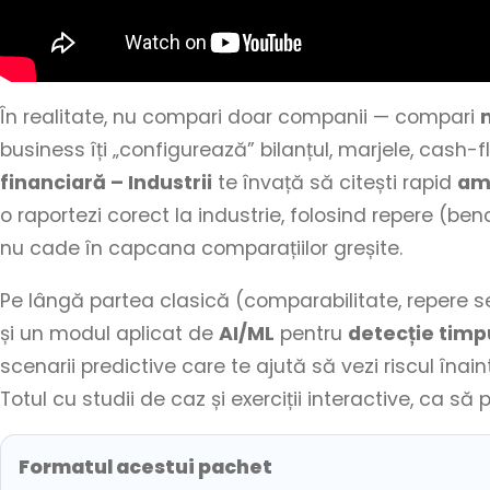
În realitate, nu compari doar companii — compari
business îți „configurează” bilanțul, marjele, cash-fl
financiară – Industrii
te învață să citești rapid
am
o raportezi corect la industrie, folosind repere (be
nu cade în capcana comparațiilor greșite.
Pe lângă partea clasică (comparabilitate, repere sec
și un modul aplicat de
AI/ML
pentru
detecție timp
scenarii predictive care te ajută să vezi riscul înai
Totul cu studii de caz și exerciții interactive, ca să
Formatul acestui pachet