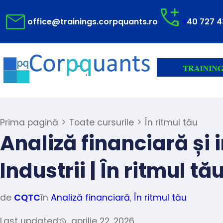
office@trainings.corpquants.ro
+
40 727 4
Prima pagină
Toate cursurile
În ritmul tău
Analiză financiară și 
Industrii | În ritmul tă
de
CQTC
în
Analiză financiară
,
În ritmul tău
Last updated:
aprilie 22, 2026