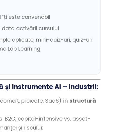
 îți este convenabil
data activării cursului
le aplicate, mini-quiz-uri, quiz-uri
ame Lab Learning
 și instrumente AI – Industrii:
, comerț, proiecte, SaaS) în
structură
 B2C, capital-intensive vs. asset-
anței și riscului;