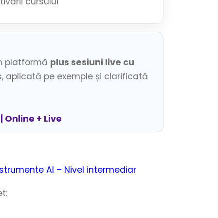
vării cursului
in platformă
plus sesiuni live cu
, aplicată pe exemple și clarificată
| Online + Live
nstrumente AI – Nivel intermediar
t: